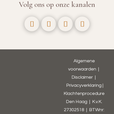
Volg ons op onze kanalen
Algemene
voorwaarden
|
Disclaimer
|
Privacyverklaring
|
Klachtenprocedure
Den Haag | K.v.K.
27302518 | BTWnr: