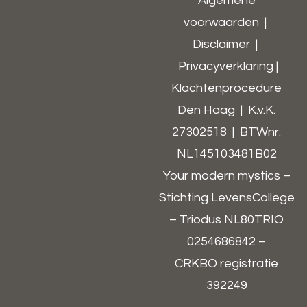
Algemene
voorwaarden
|
Disclaimer
|
Privacyverklaring
|
Klachtenprocedure
Den Haag | K.v.K.
27302518 | BTWnr:
NL145103481B02​
Your modern mystics –
Stichting LevensCollege
– Triodus NL80TRIO
0254686842 –
CRKBO registratie
392249