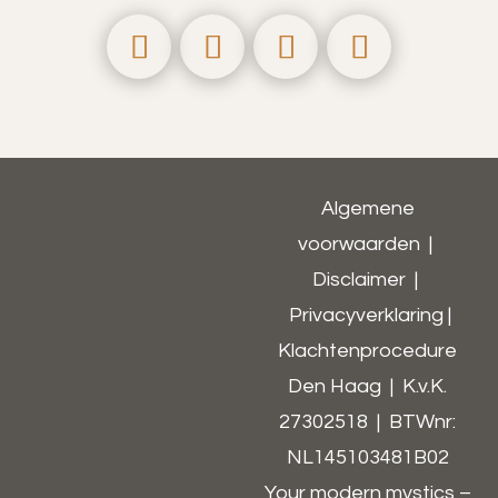
Algemene
voorwaarden
|
Disclaimer
|
Privacyverklaring
|
Klachtenprocedure
Den Haag | K.v.K.
27302518 | BTWnr:
NL145103481B02​
Your modern mystics –