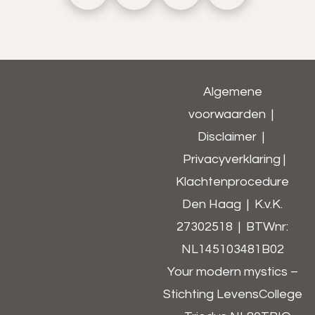
Algemene
voorwaarden
|
Disclaimer
|
Privacyverklaring
|
Klachtenprocedure
Den Haag | K.v.K.
27302518 | BTWnr:
NL145103481B02​
Your modern mystics –
Stichting LevensCollege