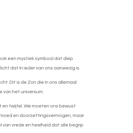
ook een mystiek symbool dat diep
icht dat in ieder van ons aanwezig is.
t. Dit is de Zon die in ons allemaal
ie van het universum.
st en twijfel. We moeten ons bewust
ist moed en doorzettingsvermogen, maar
l van vrede en heelheid dat alle begrip