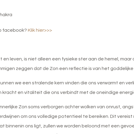
chakra
op facebook?
Klik hier>>>
t en leven, is niet alleen een fysieke ster aan de hemel,
maar 
ommigen zeggen dat de Zon een reflectie is van het goddelijke l
kunnen we een stralende kern vinden die ons verwarmt en verlich
n kracht en vitaliteit die ons verbindt met de oneindige energ
innerlijke Zon soms verborgen achter wolken van onrust, ang
rdwijnen om ons volledige potentieel te bereiken. Dit vere
dat binnenin ons ligt, zullen we worden beloond met een gevoe