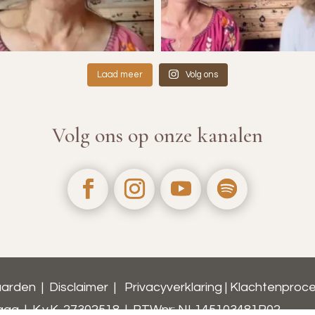
Laad meer
Volg ons
Volg ons op onze kanalen
aarden
|
Disclaimer
|
Privacyverklaring
|
Klachtenproc
ag | K.v.K. 27302518 | BTWnr: NL145103481B02​