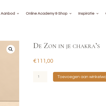
Aanbod
Online Academy & Shop
Inspiratie
De Zon in je chakra’s
€
111,00
De
Toevoegen aan winkelw
Zon
in
je
chakra's