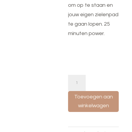
om op te staan en
jouw eigen zielenpad
te gaan lopen. 25
minuten power.
Oproep
aan
Toevoegen aan
de
winkelwagen
ziel:
Sta
op!