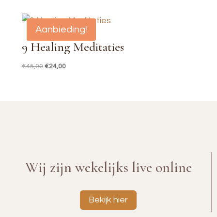
Aanbieding!
9 Healing Meditaties
Oorspronkelijke
Huidige
€
45,00
€
24,00
prijs
prijs
was:
is:
€45,00.
€24,00.
Wij zijn wekelijks live online
Bekijk hier