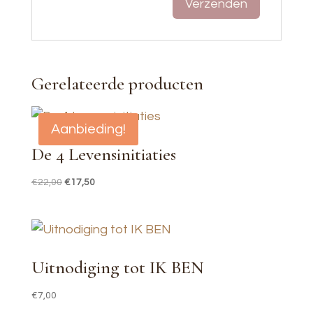
Gerelateerde producten
Aanbieding!
De 4 Levensinitiaties
Oorspronkelijke
Huidige
€
22,00
€
17,50
prijs
prijs
was:
is:
€22,00.
€17,50.
Uitnodiging tot IK BEN
€
7,00