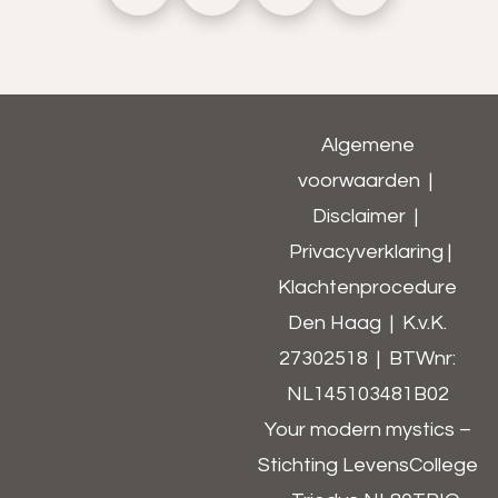
Algemene
voorwaarden
|
Disclaimer
|
Privacyverklaring
|
Klachtenprocedure
Den Haag | K.v.K.
27302518 | BTWnr:
NL145103481B02​
Your modern mystics –
Stichting LevensCollege