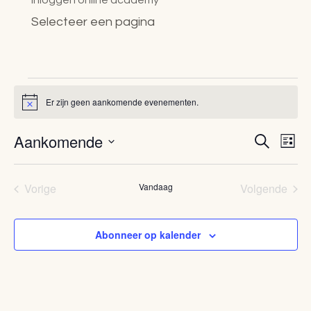
Inloggen online academy
Selecteer een pagina
Evenementen
Er zijn geen aankomende evenementen.
Bericht
Aankomende
Evenem
Eve
Zoeken
Lijst
wee
Zoeken
Selecteer
navi
en
een
Vorige
Vandaag
Volgende
Evenementen
Eveneme
weergev
datum.
navigati
Abonneer op kalender