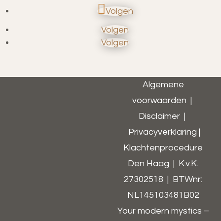
Volgen
Volgen
Volgen
Algemene
voorwaarden
|
Disclaimer
|
Privacyverklaring
|
Klachtenprocedure
Den Haag | K.v.K.
27302518 | BTWnr:
NL145103481B02​
Your modern mystics –