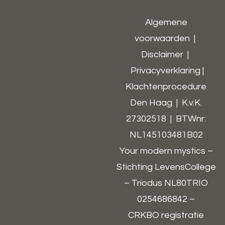
Algemene
voorwaarden
|
Disclaimer
|
Privacyverklaring
|
Klachtenprocedure
Den Haag | K.v.K.
27302518 | BTWnr:
NL145103481B02​
Your modern mystics –
Stichting LevensCollege
– Triodus NL80TRIO
0254686842 –
CRKBO registratie