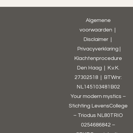
Algemene
voorwaarden
|
Disclaimer
|
Privacyverklaring
|
Klachtenprocedure
Den Haag | K.v.K.
27302518 | BTWnr:
NL145103481B02​
Your modern mystics –
Stichting LevensCollege
– Triodus NL80TRIO
0254686842 –