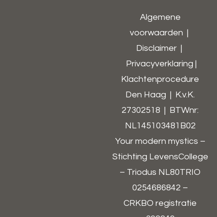
Algemene
voorwaarden
|
Disclaimer
|
Privacyverklaring
|
Klachtenprocedure
Den Haag | K.v.K.
27302518 | BTWnr:
NL145103481B02​
Your modern mystics –
Stichting LevensCollege
– Triodus NL80TRIO
0254686842 –
CRKBO registratie